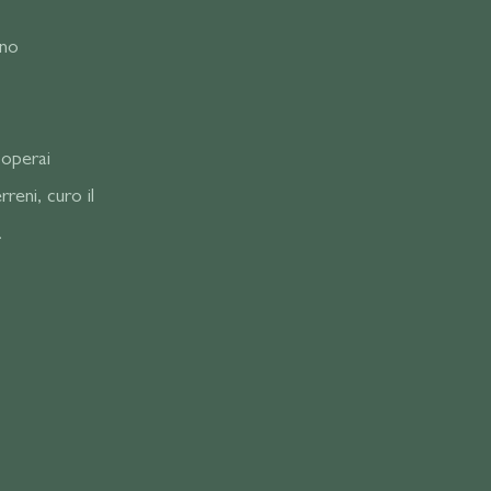
eno
 operai
rreni, curo il
.