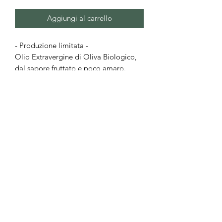
Aggiungi al carrello
- Produzione limitata -
Olio Extravergine di Oliva Biologico,
dal sapore fruttato e poco amaro.
Olive monocultivar autoctona
Scarpetta, macinate entro 6 ore dalla
raccolta.
Campagna olearia 2025
Estratto a Freddo. Filtrato.
---
info@biodauria.it
+39 3357810295