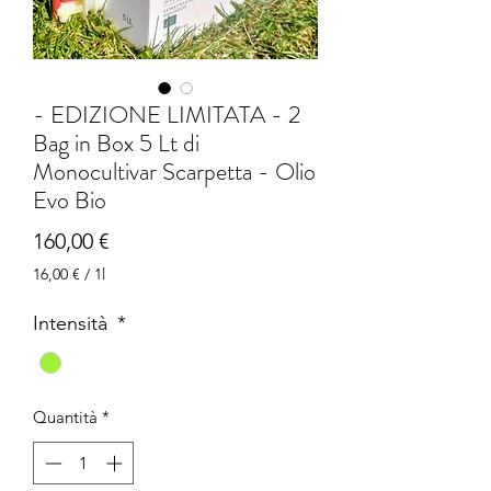
- EDIZIONE LIMITATA - 2
Bag in Box 5 Lt di
Monocultivar Scarpetta - Olio
Evo Bio
Prezzo
160,00 €
16,00 €
/
1l
16,00 €
ogni
Intensità
*
1
litro
Quantità
*