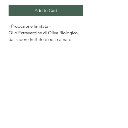
Add to Cart
- Produzione limitata -
Olio Extravergine di Oliva Biologico,
dal sapore fruttato e poco amaro.
Olive monocultivar autoctona
Scarpetta, macinate entro 6 ore dalla
raccolta.
Campagna olearia 2025
Estratto a Freddo. Filtrato.
---
info@biodauria.it
+39 3357810295