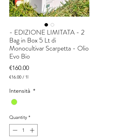
- EDIZIONE LIMITATA - 2
Bag in Box 5 Lt di
Monocultivar Scarpetta - Olio
Evo Bio
Price
€160.00
€16.00
/
1l
€16.00
per
Intensità
*
1
Liter
Quantity
*