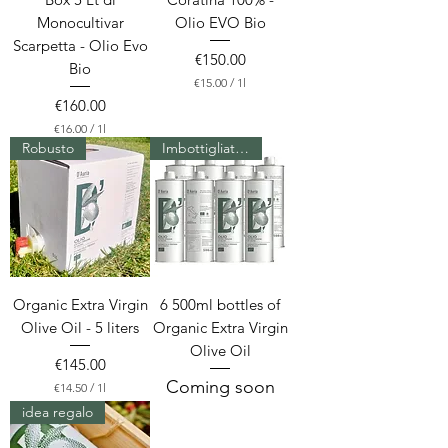
Monocultivar
Olio EVO Bio
Scarpetta - Olio Evo
Price
€150.00
Bio
€15.00
/
1l
€
Price
€160.00
1
€16.00
/
1l
5
€
Robusto
.
Imbottigliato all'ordinazione
1
0
6
0
.
p
0
e
0
r
p
1
e
L
r
i
1
t
Organic Extra Virgin
6 500ml bottles of
L
e
i
r
Olive Oil - 5 liters
Organic Extra Virgin
t
Olive Oil
e
Price
€145.00
r
Coming soon
€14.50
/
1l
€
idea regalo
1
4